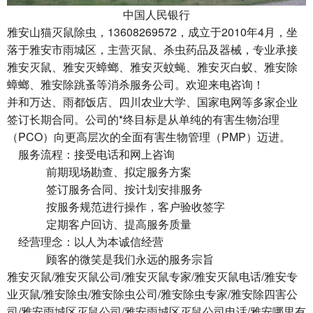
中国人民银行
雅安山猫灭鼠除虫，13608269572，成立于2010年4月，坐
落于雅安市雨城区，主营灭鼠、杀虫药品及器械，专业承接
雅安灭鼠、雅安灭蟑螂、雅安灭蚊蝇、雅安灭白蚁、雅安除
蟑螂、雅安除跳蚤等消杀服务公司。欢迎来电咨询！
并和万达、雨都饭店、四川农业大学、国家电网等多家企业
签订长期合同。公司的*终目标是从单纯的有害生物治理
（PCO）向更高层次的全面有害生物管理（PMP）迈进。
服务流程：接受电话和网上咨询
前期现场勘查、拟定服务方案
签订服务合同、按计划安排服务
按服务规范进行操作，客户验收签字
定期客户回访、提高服务质量
经营理念：以人为本诚信经营
顾客的微笑是我们永远的服务宗旨
雅安灭鼠/雅安灭鼠公司/雅安灭鼠专家/雅安灭鼠电话/雅安专
业灭鼠/雅安除虫/雅安除虫公司/雅安除虫专家/雅安除四害公
司/雅安雨城区灭鼠公司/雅安雨城区灭鼠公司电话/雅安哪里有